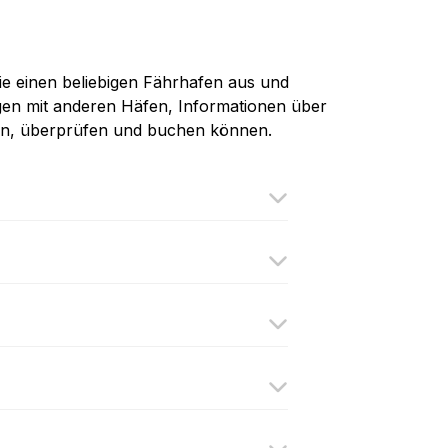
ie einen beliebigen Fährhafen aus und
ungen mit anderen Häfen, Informationen über
ögen, überprüfen und buchen können.
lanca
th
outh
e
ug