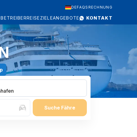
DE
FAQS
RECHNUNG
N
BETREIBER
REISEZIELE
ANGEBOTE
KONTAKT
EN
pp
shafen
Suche Fähre