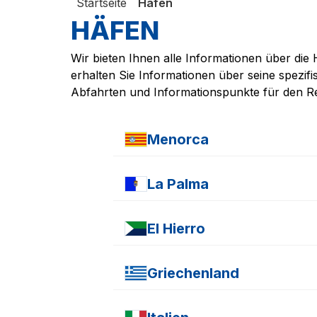
Startseite
Häfen
HÄFEN
Wir bieten Ihnen alle Informationen über die
erhalten Sie Informationen über seine spezif
Abfahrten und Informationspunkte für den Re
Menorca
Hafen von Mahon
Hafen von Ciutadella
La Palma
Hafen von Santa Cruz de la Palma
El Hierro
Hafen von Valverde
Griechenland
Hafen von Igoumenitsa
Hafen von Korfu