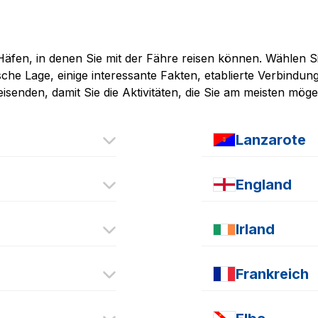
 Häfen, in denen Sie mit der Fähre reisen können. Wählen S
ische Lage, einige interessante Fakten, etablierte Verbind
isenden, damit Sie die Aktivitäten, die Sie am meisten m
Lanzarote
Hafen von Órzola
Hafen von Playa B
England
Hafen von Riff
Hafen von Plymou
Hafen von Poole
Irland
Hafen von Portsm
Hafen von Kork
Hafen von Rosslar
Frankreich
Hafen von Caen
Hafen von Cherbo