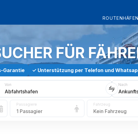
ROUTEN
HÄFE
SUCHER FÜR FÄHR
s-Garantie
✓
Unterstützung per Telefon und Whatsa
Von
Nach
Abfahrtshafen
Ankunft
Passagiere
Fahrzeug
1 Passagier
Kein Fahrzeug