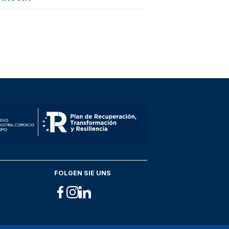
 Med
Stadt
tera
an Antonio
FOLGEN SIE UNS