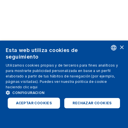
×
Esta web utiliza cookies de
seguimiento
ENGLISH
Utilizamos cookies propias y de terceros para fines analíticos y
para mostrarte publicidad personalizada en base a un perfil
SPANISH
elaborado a partir de tus hábitos de navegación (por ejemplo,
páginas visitadas). Puedes ver nuestra politica de cookie
ITALIAN
haciendo clic
aqui
GERMAN
CONFIGURACION
ENGLISH
ACEPTAR COOKIES
RECHAZAR COOKIES
FRENCH
ESTRICTAMENTE NECESARIAS
ANALÍTICAS