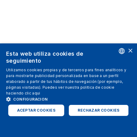
×
Esta web utiliza cookies de
seguimiento
ENGLISH
Utilizamos cookies propias y de terceros para fines analíticos y
para mostrarte publicidad personalizada en base a un perfil
SPANISH
elaborado a partir de tus hábitos de navegación (por ejemplo,
páginas visitadas). Puedes ver nuestra politica de cookie
ITALIAN
haciendo clic
aqui
GERMAN
CONFIGURACION
ENGLISH
ACEPTAR COOKIES
RECHAZAR COOKIES
FRENCH
ESTRICTAMENTE NECESARIAS
ANALÍTICAS