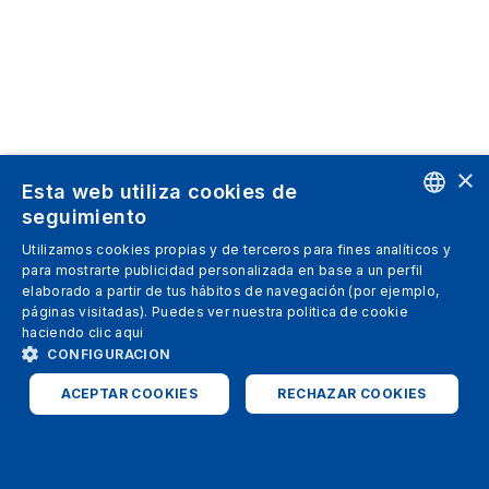
×
Esta web utiliza cookies de
seguimiento
ENGLISH
Utilizamos cookies propias y de terceros para fines analíticos y
para mostrarte publicidad personalizada en base a un perfil
SPANISH
elaborado a partir de tus hábitos de navegación (por ejemplo,
páginas visitadas). Puedes ver nuestra politica de cookie
ITALIAN
haciendo clic
aqui
GERMAN
CONFIGURACION
ENGLISH
ACEPTAR COOKIES
RECHAZAR COOKIES
FRENCH
ESTRICTAMENTE NECESARIAS
ANALÍTICAS