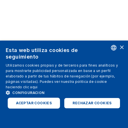
×
Esta web utiliza cookies de
seguimiento
ENGLISH
Utilizamos cookies propias y de terceros para fines analíticos y
para mostrarte publicidad personalizada en base a un perfil
SPANISH
elaborado a partir de tus hábitos de navegación (por ejemplo,
páginas visitadas). Puedes ver nuestra politica de cookie
ITALIAN
haciendo clic
aqui
GERMAN
CONFIGURACION
ENGLISH
ACEPTAR COOKIES
RECHAZAR COOKIES
FRENCH
ESTRICTAMENTE NECESARIAS
ANALÍTICAS