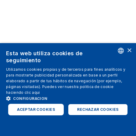
×
Esta web utiliza cookies de
seguimiento
ENGLISH
Utilizamos cookies propias y de terceros para fines analíticos y
para mostrarte publicidad personalizada en base a un perfil
SPANISH
elaborado a partir de tus hábitos de navegación (por ejemplo,
páginas visitadas). Puedes ver nuestra politica de cookie
ITALIAN
haciendo clic
aqui
GERMAN
CONFIGURACION
ENGLISH
ACEPTAR COOKIES
RECHAZAR COOKIES
FRENCH
ESTRICTAMENTE NECESARIAS
ANALÍTICAS