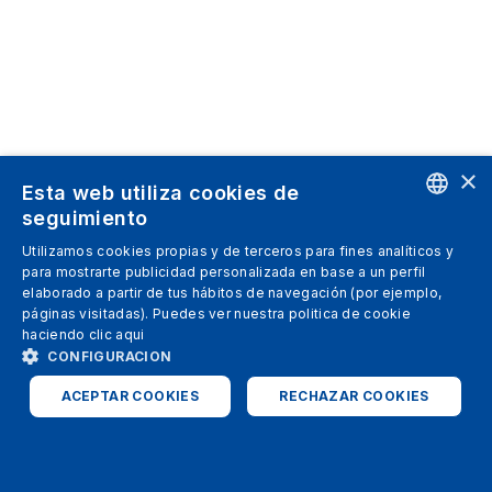
×
Esta web utiliza cookies de
seguimiento
ENGLISH
Utilizamos cookies propias y de terceros para fines analíticos y
para mostrarte publicidad personalizada en base a un perfil
SPANISH
elaborado a partir de tus hábitos de navegación (por ejemplo,
páginas visitadas). Puedes ver nuestra politica de cookie
ITALIAN
haciendo clic
aqui
GERMAN
CONFIGURACION
ENGLISH
ACEPTAR COOKIES
RECHAZAR COOKIES
FRENCH
ESTRICTAMENTE NECESARIAS
ANALÍTICAS