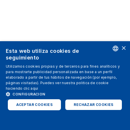
×
Esta web utiliza cookies de
seguimiento
ENGLISH
Utilizamos cookies propias y de terceros para fines analíticos y
para mostrarte publicidad personalizada en base a un perfil
SPANISH
elaborado a partir de tus hábitos de navegación (por ejemplo,
páginas visitadas). Puedes ver nuestra politica de cookie
ITALIAN
haciendo clic
aqui
GERMAN
CONFIGURACION
ENGLISH
ACEPTAR COOKIES
RECHAZAR COOKIES
FRENCH
ESTRICTAMENTE NECESARIAS
ANALÍTICAS