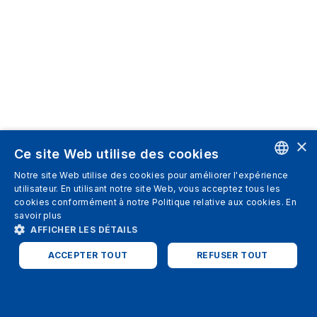
×
Ce site Web utilise des cookies
Notre site Web utilise des cookies pour améliorer l'expérience
ENGLISH
utilisateur. En utilisant notre site Web, vous acceptez tous les
cookies conformément à notre Politique relative aux cookies.
En
SPANISH
savoir plus
AFFICHER LES DÉTAILS
ITALIAN
ACCEPTER TOUT
REFUSER TOUT
GERMAN
ENGLISH
STRICTEMENT NÉCESSAIRES
PERFORMANCE
FRENCH