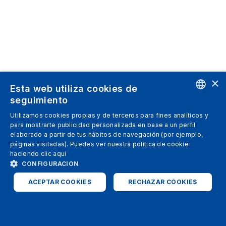
×
Esta web utiliza cookies de
seguimiento
ENGLISH
Utilizamos cookies propias y de terceros para fines analíticos y
para mostrarte publicidad personalizada en base a un perfil
SPANISH
elaborado a partir de tus hábitos de navegación (por ejemplo,
páginas visitadas). Puedes ver nuestra politica de cookie
ITALIAN
haciendo clic
aqui
GERMAN
CONFIGURACION
ENGLISH
ACEPTAR COOKIES
RECHAZAR COOKIES
FRENCH
ESTRICTAMENTE NECESARIAS
ANALÍTICAS