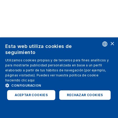
×
Esta web utiliza cookies de
seguimiento
ENGLISH
Utilizamos cookies propias y de terceros para fines analíticos y
para mostrarte publicidad personalizada en base a un perfil
SPANISH
elaborado a partir de tus hábitos de navegación (por ejemplo,
páginas visitadas). Puedes ver nuestra politica de cookie
ITALIAN
haciendo clic
aqui
GERMAN
CONFIGURACION
ENGLISH
ACEPTAR COOKIES
RECHAZAR COOKIES
FRENCH
ESTRICTAMENTE NECESARIAS
ANALÍTICAS