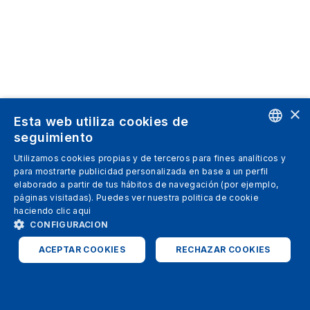
×
Esta web utiliza cookies de
seguimiento
ENGLISH
Utilizamos cookies propias y de terceros para fines analíticos y
para mostrarte publicidad personalizada en base a un perfil
SPANISH
elaborado a partir de tus hábitos de navegación (por ejemplo,
páginas visitadas). Puedes ver nuestra politica de cookie
ITALIAN
haciendo clic
aqui
GERMAN
CONFIGURACION
ENGLISH
ACEPTAR COOKIES
RECHAZAR COOKIES
FRENCH
ESTRICTAMENTE NECESARIAS
ANALÍTICAS