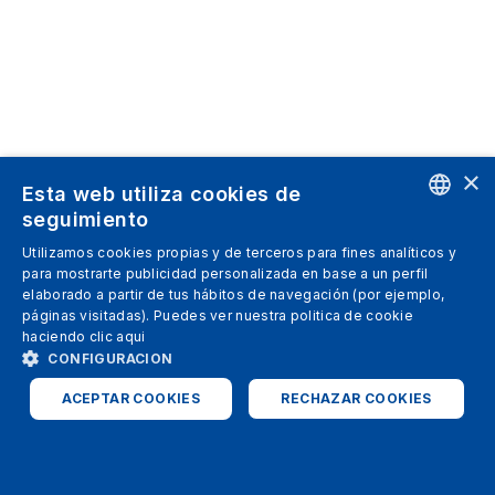
×
Esta web utiliza cookies de
seguimiento
ENGLISH
Utilizamos cookies propias y de terceros para fines analíticos y
para mostrarte publicidad personalizada en base a un perfil
SPANISH
elaborado a partir de tus hábitos de navegación (por ejemplo,
páginas visitadas). Puedes ver nuestra politica de cookie
ITALIAN
haciendo clic
aqui
GERMAN
CONFIGURACION
ENGLISH
ACEPTAR COOKIES
RECHAZAR COOKIES
FRENCH
ESTRICTAMENTE NECESARIAS
ANALÍTICAS