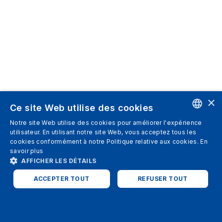
×
Ce site Web utilise des cookies
Notre site Web utilise des cookies pour améliorer l'expérience
ENGLISH
utilisateur. En utilisant notre site Web, vous acceptez tous les
cookies conformément à notre Politique relative aux cookies.
En
SPANISH
savoir plus
AFFICHER LES DÉTAILS
ITALIAN
ACCEPTER TOUT
REFUSER TOUT
GERMAN
ENGLISH
STRICTEMENT NÉCESSAIRES
PERFORMANCE
FRENCH