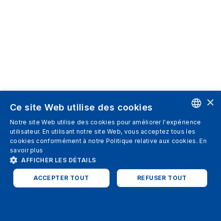
×
Ce site Web utilise des cookies
Notre site Web utilise des cookies pour améliorer l'expérience
ENGLISH
utilisateur. En utilisant notre site Web, vous acceptez tous les
cookies conformément à notre Politique relative aux cookies.
En
SPANISH
savoir plus
AFFICHER LES DÉTAILS
ITALIAN
ACCEPTER TOUT
REFUSER TOUT
GERMAN
ENGLISH
STRICTEMENT NÉCESSAIRES
PERFORMANCE
FRENCH