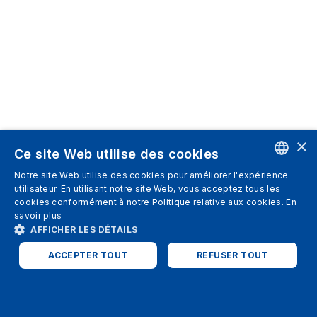
×
Ce site Web utilise des cookies
Notre site Web utilise des cookies pour améliorer l'expérience
ENGLISH
utilisateur. En utilisant notre site Web, vous acceptez tous les
cookies conformément à notre Politique relative aux cookies.
En
SPANISH
savoir plus
AFFICHER LES DÉTAILS
ITALIAN
ACCEPTER TOUT
REFUSER TOUT
GERMAN
ENGLISH
STRICTEMENT NÉCESSAIRES
PERFORMANCE
FRENCH