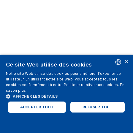
×
Ce site Web utilise des cookies
Notre site Web utilise des cookies pour améliorer l'expérience
ENGLISH
utilisateur. En utilisant notre site Web, vous acceptez tous les
cookies conformément à notre Politique relative aux cookies.
En
SPANISH
savoir plus
AFFICHER LES DÉTAILS
ITALIAN
ACCEPTER TOUT
REFUSER TOUT
GERMAN
ENGLISH
STRICTEMENT NÉCESSAIRES
PERFORMANCE
FRENCH