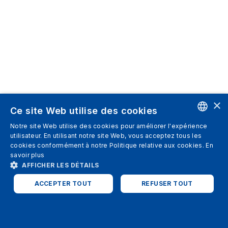
×
Ce site Web utilise des cookies
Notre site Web utilise des cookies pour améliorer l'expérience
ENGLISH
utilisateur. En utilisant notre site Web, vous acceptez tous les
cookies conformément à notre Politique relative aux cookies.
En
SPANISH
savoir plus
AFFICHER LES DÉTAILS
ITALIAN
ACCEPTER TOUT
REFUSER TOUT
GERMAN
ENGLISH
STRICTEMENT NÉCESSAIRES
PERFORMANCE
FRENCH