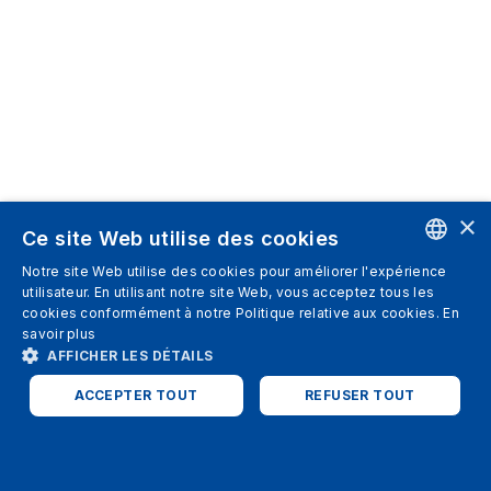
×
Ce site Web utilise des cookies
Notre site Web utilise des cookies pour améliorer l'expérience
ENGLISH
utilisateur. En utilisant notre site Web, vous acceptez tous les
cookies conformément à notre Politique relative aux cookies.
En
SPANISH
savoir plus
AFFICHER LES DÉTAILS
ITALIAN
ACCEPTER TOUT
REFUSER TOUT
GERMAN
ENGLISH
STRICTEMENT NÉCESSAIRES
PERFORMANCE
FRENCH