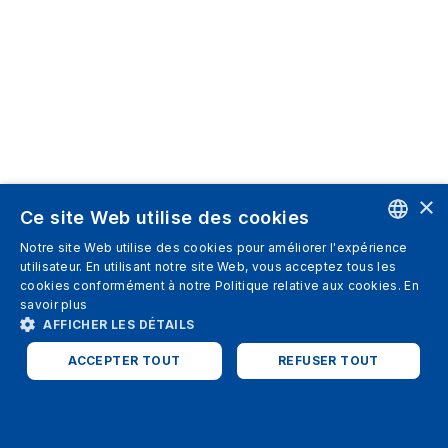
×
Ce site Web utilise des cookies
Notre site Web utilise des cookies pour améliorer l'expérience
ENGLISH
utilisateur. En utilisant notre site Web, vous acceptez tous les
cookies conformément à notre Politique relative aux cookies.
En
SPANISH
savoir plus
AFFICHER LES DÉTAILS
ITALIAN
ACCEPTER TOUT
REFUSER TOUT
GERMAN
ENGLISH
STRICTEMENT NÉCESSAIRES
PERFORMANCE
FRENCH