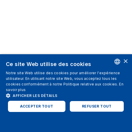
×
Ce site Web utilise des cookies
Notre site Web utilise des cookies pour améliorer l'expérience
ENGLISH
utilisateur. En utilisant notre site Web, vous acceptez tous les
cookies conformément à notre Politique relative aux cookies.
En
SPANISH
savoir plus
AFFICHER LES DÉTAILS
ITALIAN
ACCEPTER TOUT
REFUSER TOUT
GERMAN
ENGLISH
STRICTEMENT NÉCESSAIRES
PERFORMANCE
FRENCH