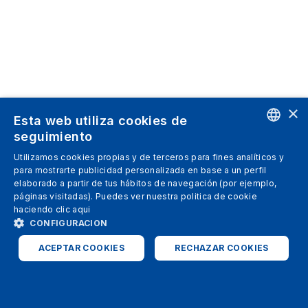
×
Esta web utiliza cookies de
seguimiento
ENGLISH
Utilizamos cookies propias y de terceros para fines analíticos y
para mostrarte publicidad personalizada en base a un perfil
SPANISH
elaborado a partir de tus hábitos de navegación (por ejemplo,
páginas visitadas). Puedes ver nuestra politica de cookie
ITALIAN
haciendo clic
aqui
GERMAN
CONFIGURACION
ENGLISH
ACEPTAR COOKIES
RECHAZAR COOKIES
FRENCH
ESTRICTAMENTE NECESARIAS
ANALÍTICAS