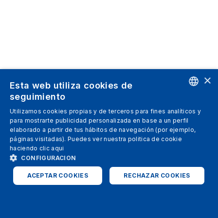
×
Esta web utiliza cookies de
seguimiento
ENGLISH
Utilizamos cookies propias y de terceros para fines analíticos y
para mostrarte publicidad personalizada en base a un perfil
SPANISH
elaborado a partir de tus hábitos de navegación (por ejemplo,
páginas visitadas). Puedes ver nuestra politica de cookie
ITALIAN
haciendo clic
aqui
GERMAN
CONFIGURACION
ENGLISH
ACEPTAR COOKIES
RECHAZAR COOKIES
FRENCH
ESTRICTAMENTE NECESARIAS
ANALÍTICAS