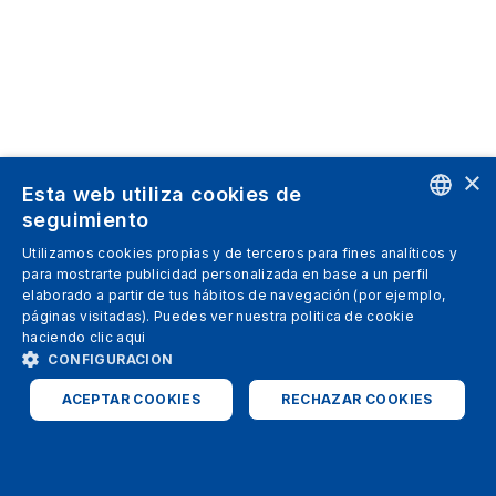
×
Esta web utiliza cookies de
seguimiento
ENGLISH
Utilizamos cookies propias y de terceros para fines analíticos y
para mostrarte publicidad personalizada en base a un perfil
SPANISH
elaborado a partir de tus hábitos de navegación (por ejemplo,
páginas visitadas). Puedes ver nuestra politica de cookie
ITALIAN
haciendo clic
aqui
GERMAN
CONFIGURACION
ENGLISH
ACEPTAR COOKIES
RECHAZAR COOKIES
FRENCH
ESTRICTAMENTE NECESARIAS
ANALÍTICAS