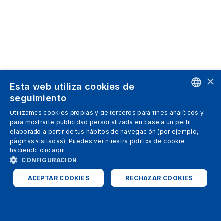
×
Esta web utiliza cookies de
seguimiento
ENGLISH
Utilizamos cookies propias y de terceros para fines analíticos y
para mostrarte publicidad personalizada en base a un perfil
SPANISH
elaborado a partir de tus hábitos de navegación (por ejemplo,
páginas visitadas). Puedes ver nuestra politica de cookie
ITALIAN
haciendo clic
aqui
GERMAN
CONFIGURACION
ENGLISH
ACEPTAR COOKIES
RECHAZAR COOKIES
FRENCH
ESTRICTAMENTE NECESARIAS
ANALÍTICAS