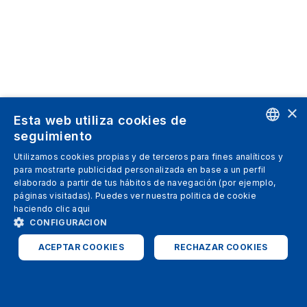
×
Esta web utiliza cookies de
seguimiento
ENGLISH
Utilizamos cookies propias y de terceros para fines analíticos y
para mostrarte publicidad personalizada en base a un perfil
SPANISH
elaborado a partir de tus hábitos de navegación (por ejemplo,
páginas visitadas). Puedes ver nuestra politica de cookie
ITALIAN
haciendo clic
aqui
GERMAN
CONFIGURACION
ENGLISH
ACEPTAR COOKIES
RECHAZAR COOKIES
FRENCH
ESTRICTAMENTE NECESARIAS
ANALÍTICAS