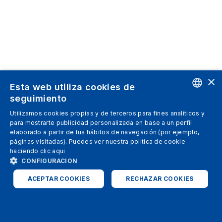
×
Esta web utiliza cookies de
seguimiento
ENGLISH
Utilizamos cookies propias y de terceros para fines analíticos y
para mostrarte publicidad personalizada en base a un perfil
SPANISH
elaborado a partir de tus hábitos de navegación (por ejemplo,
páginas visitadas). Puedes ver nuestra politica de cookie
ITALIAN
haciendo clic
aqui
GERMAN
CONFIGURACION
ENGLISH
ACEPTAR COOKIES
RECHAZAR COOKIES
FRENCH
ESTRICTAMENTE NECESARIAS
ANALÍTICAS