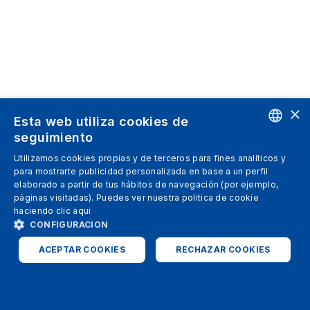
×
Esta web utiliza cookies de
seguimiento
ENGLISH
Utilizamos cookies propias y de terceros para fines analíticos y
para mostrarte publicidad personalizada en base a un perfil
SPANISH
elaborado a partir de tus hábitos de navegación (por ejemplo,
páginas visitadas). Puedes ver nuestra politica de cookie
ITALIAN
haciendo clic
aqui
GERMAN
CONFIGURACION
ENGLISH
ACEPTAR COOKIES
RECHAZAR COOKIES
FRENCH
ESTRICTAMENTE NECESARIAS
ANALÍTICAS