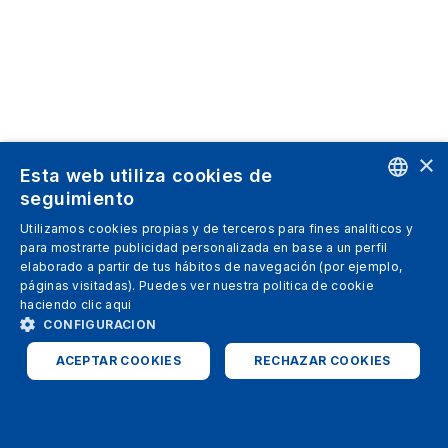
×
Esta web utiliza cookies de
seguimiento
ENGLISH
Utilizamos cookies propias y de terceros para fines analíticos y
para mostrarte publicidad personalizada en base a un perfil
SPANISH
elaborado a partir de tus hábitos de navegación (por ejemplo,
páginas visitadas). Puedes ver nuestra politica de cookie
ITALIAN
haciendo clic
aqui
GERMAN
CONFIGURACION
ENGLISH
ACEPTAR COOKIES
RECHAZAR COOKIES
FRENCH
ESTRICTAMENTE NECESARIAS
ANALÍTICAS