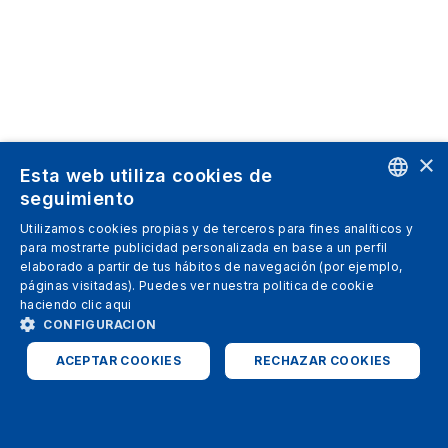
×
Esta web utiliza cookies de
seguimiento
ENGLISH
Utilizamos cookies propias y de terceros para fines analíticos y
para mostrarte publicidad personalizada en base a un perfil
SPANISH
elaborado a partir de tus hábitos de navegación (por ejemplo,
páginas visitadas). Puedes ver nuestra politica de cookie
ITALIAN
haciendo clic
aqui
GERMAN
CONFIGURACION
ENGLISH
ACEPTAR COOKIES
RECHAZAR COOKIES
FRENCH
ESTRICTAMENTE NECESARIAS
ANALÍTICAS