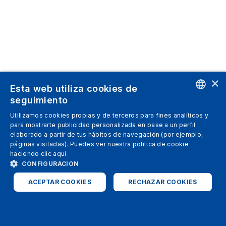
×
Esta web utiliza cookies de
seguimiento
ENGLISH
Utilizamos cookies propias y de terceros para fines analíticos y
para mostrarte publicidad personalizada en base a un perfil
SPANISH
elaborado a partir de tus hábitos de navegación (por ejemplo,
páginas visitadas). Puedes ver nuestra politica de cookie
ITALIAN
haciendo clic
aqui
GERMAN
CONFIGURACION
ENGLISH
ACEPTAR COOKIES
RECHAZAR COOKIES
FRENCH
ESTRICTAMENTE NECESARIAS
ANALÍTICAS