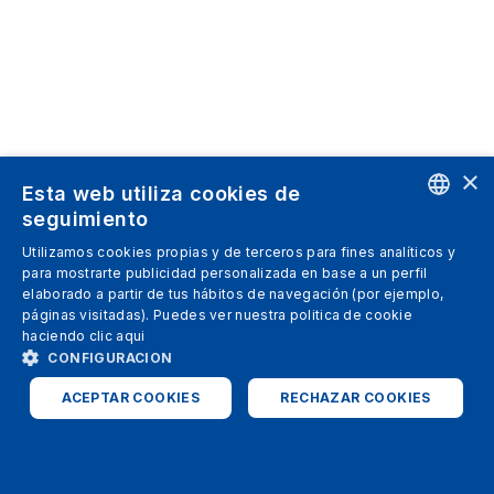
×
Esta web utiliza cookies de
seguimiento
ENGLISH
Utilizamos cookies propias y de terceros para fines analíticos y
para mostrarte publicidad personalizada en base a un perfil
SPANISH
elaborado a partir de tus hábitos de navegación (por ejemplo,
páginas visitadas). Puedes ver nuestra politica de cookie
ITALIAN
haciendo clic
aqui
GERMAN
CONFIGURACION
ENGLISH
ACEPTAR COOKIES
RECHAZAR COOKIES
FRENCH
ESTRICTAMENTE NECESARIAS
ANALÍTICAS