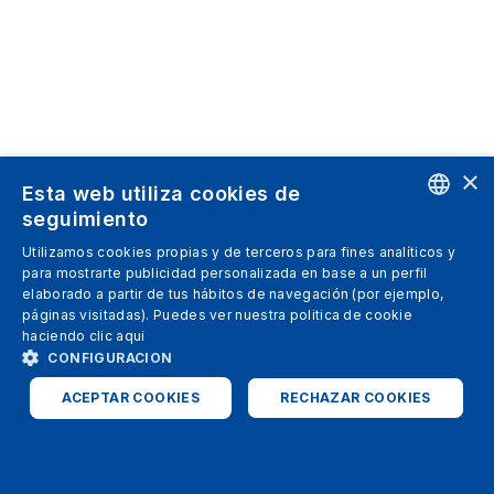
×
Esta web utiliza cookies de
seguimiento
ENGLISH
Utilizamos cookies propias y de terceros para fines analíticos y
para mostrarte publicidad personalizada en base a un perfil
SPANISH
elaborado a partir de tus hábitos de navegación (por ejemplo,
páginas visitadas). Puedes ver nuestra politica de cookie
ITALIAN
haciendo clic
aqui
GERMAN
CONFIGURACION
ENGLISH
ACEPTAR COOKIES
RECHAZAR COOKIES
FRENCH
ESTRICTAMENTE NECESARIAS
ANALÍTICAS