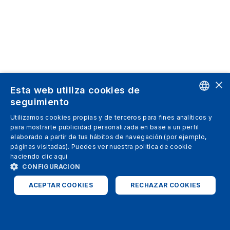
×
Esta web utiliza cookies de
seguimiento
ENGLISH
Utilizamos cookies propias y de terceros para fines analíticos y
para mostrarte publicidad personalizada en base a un perfil
SPANISH
elaborado a partir de tus hábitos de navegación (por ejemplo,
páginas visitadas). Puedes ver nuestra politica de cookie
ITALIAN
haciendo clic
aqui
GERMAN
CONFIGURACION
ENGLISH
ACEPTAR COOKIES
RECHAZAR COOKIES
FRENCH
ESTRICTAMENTE NECESARIAS
ANALÍTICAS