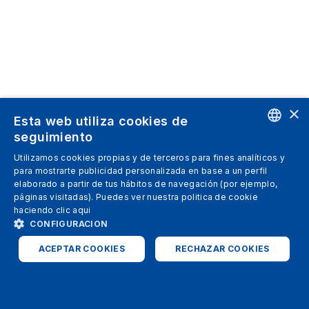
×
Esta web utiliza cookies de
seguimiento
ENGLISH
Utilizamos cookies propias y de terceros para fines analíticos y
para mostrarte publicidad personalizada en base a un perfil
SPANISH
elaborado a partir de tus hábitos de navegación (por ejemplo,
páginas visitadas). Puedes ver nuestra politica de cookie
ITALIAN
haciendo clic
aqui
GERMAN
CONFIGURACION
ENGLISH
ACEPTAR COOKIES
RECHAZAR COOKIES
FRENCH
ESTRICTAMENTE NECESARIAS
ANALÍTICAS