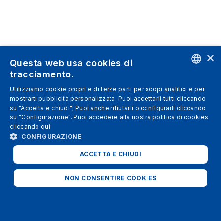
×
Questa web usa cookies di
tracciamento.
ENGLISH
Utilizziamo cookie propri e di terze parti per scopi analitici e per
mostrarti pubblicità personalizzata. Puoi accettarli tutti cliccando
SPANISH
su "Accetta e chiudi"; Puoi anche rifiutarli o configurarli cliccando
su "Configurazione". Puoi accedere alla nostra politica di cookies
ITALIAN
cliccando
qui
GERMAN
CONFIGURAZIONE
ENGLISH
ACCETTA E CHIUDI
FRENCH
NON CONSENTIRE COOKIES
STRETTAMENTE NECESSARI
ANALITICI