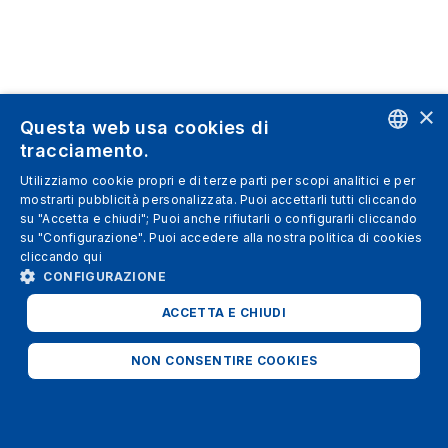
×
Questa web usa cookies di
tracciamento.
ENGLISH
Utilizziamo cookie propri e di terze parti per scopi analitici e per
mostrarti pubblicità personalizzata. Puoi accettarli tutti cliccando
SPANISH
su "Accetta e chiudi"; Puoi anche rifiutarli o configurarli cliccando
su "Configurazione". Puoi accedere alla nostra politica di cookies
ITALIAN
cliccando
qui
GERMAN
CONFIGURAZIONE
ENGLISH
ACCETTA E CHIUDI
FRENCH
NON CONSENTIRE COOKIES
STRETTAMENTE NECESSARI
ANALITICI