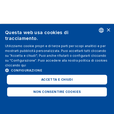
×
Questa web usa cookies di
tracciamento.
ENGLISH
Utilizziamo cookie propri e di terze parti per scopi analitici e per
mostrarti pubblicità personalizzata. Puoi accettarli tutti cliccando
SPANISH
su "Accetta e chiudi"; Puoi anche rifiutarli o configurarli cliccando
su "Configurazione". Puoi accedere alla nostra politica di cookies
ITALIAN
cliccando
qui
GERMAN
CONFIGURAZIONE
ENGLISH
ACCETTA E CHIUDI
FRENCH
NON CONSENTIRE COOKIES
STRETTAMENTE NECESSARI
ANALITICI