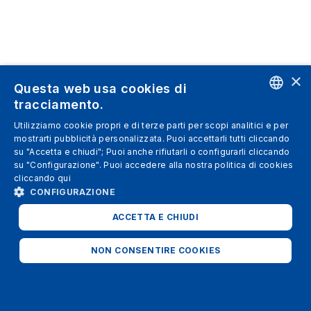
×
Questa web usa cookies di
tracciamento.
ENGLISH
Utilizziamo cookie propri e di terze parti per scopi analitici e per
mostrarti pubblicità personalizzata. Puoi accettarli tutti cliccando
SPANISH
su "Accetta e chiudi"; Puoi anche rifiutarli o configurarli cliccando
su "Configurazione". Puoi accedere alla nostra politica di cookies
ITALIAN
cliccando
qui
GERMAN
CONFIGURAZIONE
ENGLISH
ACCETTA E CHIUDI
FRENCH
NON CONSENTIRE COOKIES
STRETTAMENTE NECESSARI
ANALITICI