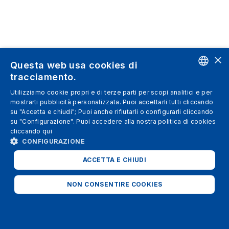
×
Questa web usa cookies di
tracciamento.
ENGLISH
Utilizziamo cookie propri e di terze parti per scopi analitici e per
mostrarti pubblicità personalizzata. Puoi accettarli tutti cliccando
SPANISH
su "Accetta e chiudi"; Puoi anche rifiutarli o configurarli cliccando
su "Configurazione". Puoi accedere alla nostra politica di cookies
ITALIAN
cliccando
qui
GERMAN
CONFIGURAZIONE
ENGLISH
ACCETTA E CHIUDI
FRENCH
NON CONSENTIRE COOKIES
STRETTAMENTE NECESSARI
ANALITICI