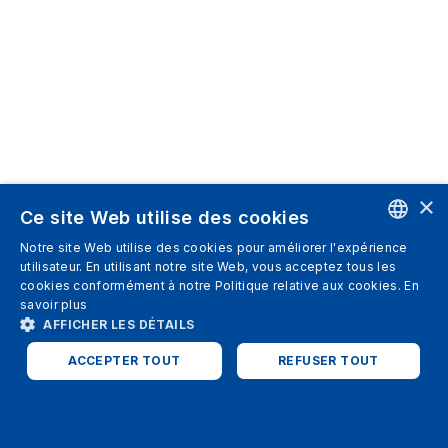
×
Ce site Web utilise des cookies
Notre site Web utilise des cookies pour améliorer l'expérience
ENGLISH
utilisateur. En utilisant notre site Web, vous acceptez tous les
cookies conformément à notre Politique relative aux cookies.
En
SPANISH
savoir plus
AFFICHER LES DÉTAILS
ITALIAN
ACCEPTER TOUT
REFUSER TOUT
GERMAN
ENGLISH
STRICTEMENT NÉCESSAIRES
PERFORMANCE
FRENCH