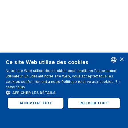
×
Ce site Web utilise des cookies
Notre site Web utilise des cookies pour améliorer l'expérience
ENGLISH
utilisateur. En utilisant notre site Web, vous acceptez tous les
cookies conformément à notre Politique relative aux cookies.
En
SPANISH
savoir plus
AFFICHER LES DÉTAILS
ITALIAN
ACCEPTER TOUT
REFUSER TOUT
GERMAN
ENGLISH
STRICTEMENT NÉCESSAIRES
PERFORMANCE
FRENCH