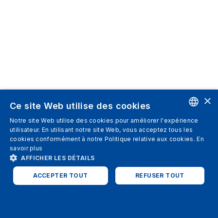
×
Ce site Web utilise des cookies
Notre site Web utilise des cookies pour améliorer l'expérience
ENGLISH
utilisateur. En utilisant notre site Web, vous acceptez tous les
cookies conformément à notre Politique relative aux cookies.
En
SPANISH
savoir plus
AFFICHER LES DÉTAILS
ITALIAN
ACCEPTER TOUT
REFUSER TOUT
GERMAN
ENGLISH
STRICTEMENT NÉCESSAIRES
PERFORMANCE
FRENCH