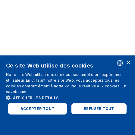
×
Ce site Web utilise des cookies
Notre site Web utilise des cookies pour améliorer l'expérience
ENGLISH
utilisateur. En utilisant notre site Web, vous acceptez tous les
cookies conformément à notre Politique relative aux cookies.
En
SPANISH
savoir plus
AFFICHER LES DÉTAILS
ITALIAN
ACCEPTER TOUT
REFUSER TOUT
GERMAN
ENGLISH
STRICTEMENT NÉCESSAIRES
PERFORMANCE
FRENCH