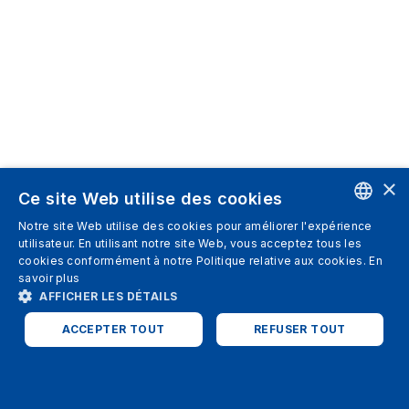
×
Ce site Web utilise des cookies
Notre site Web utilise des cookies pour améliorer l'expérience
ENGLISH
utilisateur. En utilisant notre site Web, vous acceptez tous les
cookies conformément à notre Politique relative aux cookies.
En
SPANISH
savoir plus
AFFICHER LES DÉTAILS
ITALIAN
ACCEPTER TOUT
REFUSER TOUT
GERMAN
ENGLISH
STRICTEMENT NÉCESSAIRES
PERFORMANCE
FRENCH