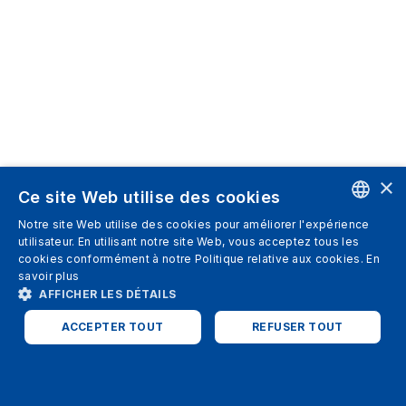
×
Ce site Web utilise des cookies
Notre site Web utilise des cookies pour améliorer l'expérience
ENGLISH
utilisateur. En utilisant notre site Web, vous acceptez tous les
cookies conformément à notre Politique relative aux cookies.
En
SPANISH
savoir plus
AFFICHER LES DÉTAILS
ITALIAN
ACCEPTER TOUT
REFUSER TOUT
GERMAN
ENGLISH
STRICTEMENT NÉCESSAIRES
PERFORMANCE
FRENCH