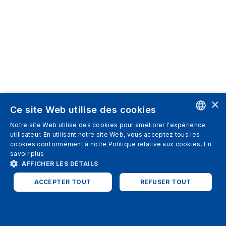
×
Ce site Web utilise des cookies
Notre site Web utilise des cookies pour améliorer l'expérience
ENGLISH
utilisateur. En utilisant notre site Web, vous acceptez tous les
cookies conformément à notre Politique relative aux cookies.
En
SPANISH
savoir plus
AFFICHER LES DÉTAILS
ITALIAN
ACCEPTER TOUT
REFUSER TOUT
GERMAN
ENGLISH
STRICTEMENT NÉCESSAIRES
PERFORMANCE
FRENCH