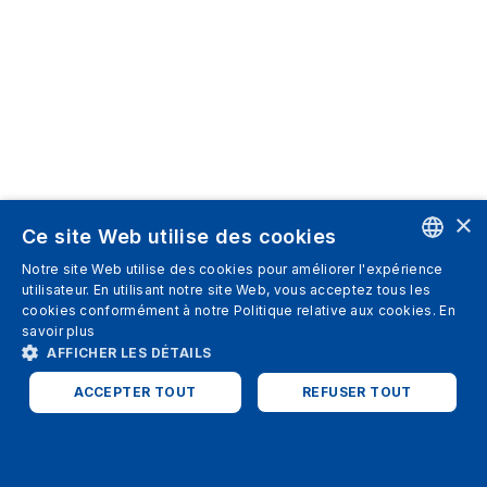
×
Ce site Web utilise des cookies
Notre site Web utilise des cookies pour améliorer l'expérience
ENGLISH
utilisateur. En utilisant notre site Web, vous acceptez tous les
cookies conformément à notre Politique relative aux cookies.
En
SPANISH
savoir plus
AFFICHER LES DÉTAILS
ITALIAN
ACCEPTER TOUT
REFUSER TOUT
GERMAN
ENGLISH
STRICTEMENT NÉCESSAIRES
PERFORMANCE
FRENCH