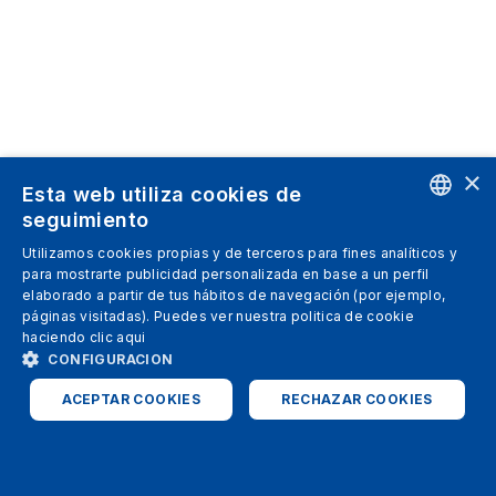
×
Esta web utiliza cookies de
seguimiento
ENGLISH
Utilizamos cookies propias y de terceros para fines analíticos y
para mostrarte publicidad personalizada en base a un perfil
SPANISH
elaborado a partir de tus hábitos de navegación (por ejemplo,
páginas visitadas). Puedes ver nuestra politica de cookie
ITALIAN
haciendo clic
aqui
GERMAN
CONFIGURACION
ENGLISH
ACEPTAR COOKIES
RECHAZAR COOKIES
FRENCH
ESTRICTAMENTE NECESARIAS
ANALÍTICAS