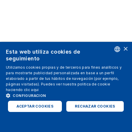
×
Esta web utiliza cookies de
seguimiento
ENGLISH
Utilizamos cookies propias y de terceros para fines analíticos y
para mostrarte publicidad personalizada en base a un perfil
SPANISH
elaborado a partir de tus hábitos de navegación (por ejemplo,
páginas visitadas). Puedes ver nuestra politica de cookie
ITALIAN
haciendo clic
aqui
GERMAN
CONFIGURACION
ENGLISH
ACEPTAR COOKIES
RECHAZAR COOKIES
FRENCH
ESTRICTAMENTE NECESARIAS
ANALÍTICAS